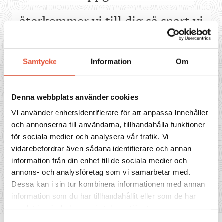
återkommer vi till dig så snart vi
kan. Bokningen är klar när ni har
Samtycke
Information
Om
fått bekräftelse från oss via sms.
Glöm inte att skriva ert
Denna webbplats använder cookies
Vi använder enhetsidentifierare för att anpassa innehållet
telefonnummer samt adress där ni
och annonserna till användarna, tillhandahålla funktioner
för sociala medier och analysera vår trafik. Vi
vill bli upphämtade, i
vidarebefordrar även sådana identifierare och annan
information från din enhet till de sociala medier och
annons- och analysföretag som vi samarbetar med.
meddelandet.
Dessa kan i sin tur kombinera informationen med annan
information som du har tillhandahållit eller som de har
samlat in när du har använt deras tjänster.